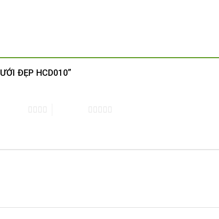
 CƯỚI ĐẸP HCD010”
trên 5 sao
5 trên 5 sao