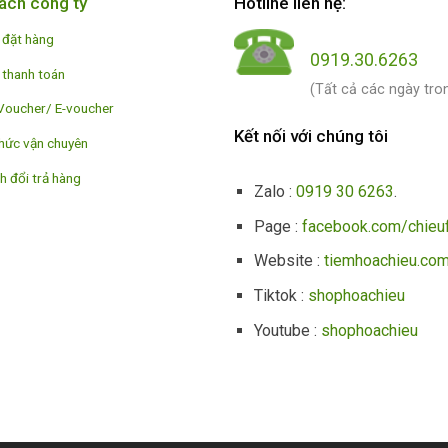
ách công ty
Hotline liên hệ:
 đặt hàng
0919.30.6263
 thanh toán
(Tất cả các ngày tro
Voucher/ E-voucher
Kết nối với chúng tôi
hức vận chuyên
h đổi trả hàng
Zalo :
0919 30 6263
.
Page :
facebook.com/chieu
Website :
tiemhoachieu.co
Tiktok :
shophoachieu
Youtube :
shophoachieu