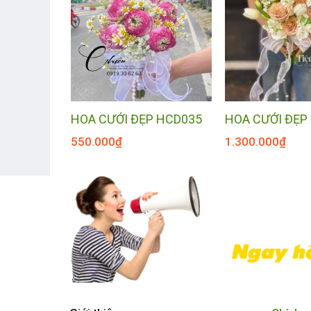
BÀN
HOA CƯỚI ĐẸP HCD035
HOA CƯỚI ĐẸP
550.000
₫
1.300.000
₫