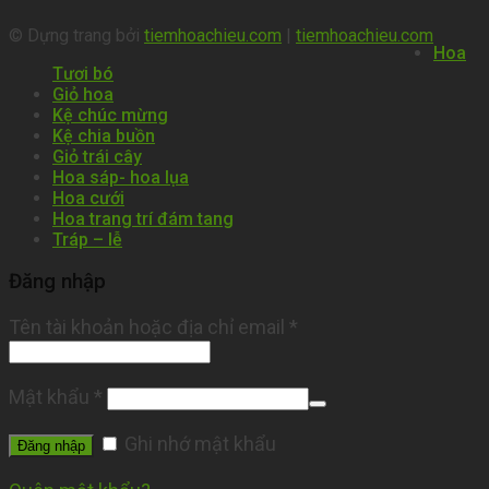
© Dựng trang bởi
tiemhoachieu.com
|
tiemhoachieu.com
Hoa
Tươi bó
Giỏ hoa
Kệ chúc mừng
Kệ chia buồn
Giỏ trái cây
Hoa sáp- hoa lụa
Hoa cưới
Hoa trang trí đám tang
Tráp – lễ
Đăng nhập
Tên tài khoản hoặc địa chỉ email
*
Mật khẩu
*
Ghi nhớ mật khẩu
Đăng nhập