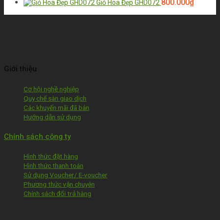
800.000
₫
Giỏ Hoa Đẹp GHD072
Giới thiệu
Cơ hội nghề nghiệp
Quy chế sàn giao dịch
Các khuyến mãi đã bán
Hướng dẫn sử dụng
Chính sách công ty
Hình thức đặt hàng
Hình thức thanh toán
Sử dụng Voucher/ E-voucher
Phương thức vận chuyên
Chính sách đổi trả hàng