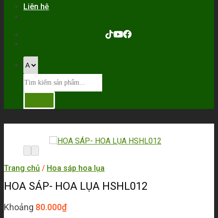
Liên hệ
Trang chủ
/
Hoa sáp hoa lụa
HOA SÁP- HOA LỤA HSHL012
Khoảng
80.000
₫