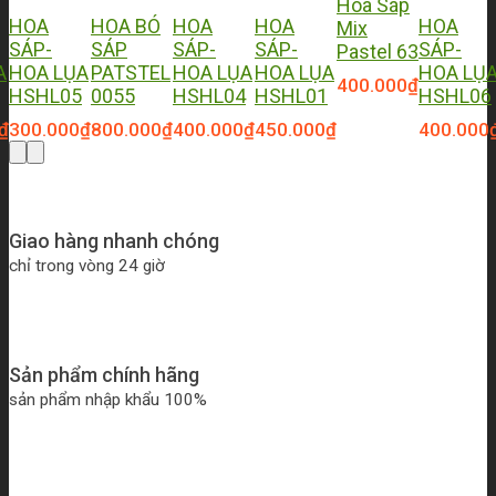
Hoa Sáp
HOA
HOA BÓ
HOA
HOA
HOA
Mix
SÁP-
SÁP
SÁP-
SÁP-
SÁP-
Pastel 63
A
HOA LỤA
PATSTEL
HOA LỤA
HOA LỤA
HOA LỤ
400.000
₫
HSHL05
0055
HSHL04
HSHL01
HSHL06
₫
300.000
₫
800.000
₫
400.000
₫
450.000
₫
400.000
Giao hàng nhanh chóng
chỉ trong vòng 24 giờ
Sản phẩm chính hãng
sản phẩm nhập khẩu 100%