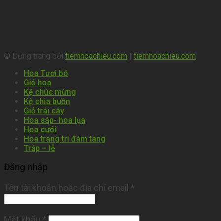
© Dựng trang bởi
tiemhoachieu.com
|
tiemhoachieu.com
Hoa Tươi bó
Giỏ hoa
Kệ chúc mừng
Kệ chia buồn
Giỏ trái cây
Hoa sáp- hoa lụa
Hoa cưới
Hoa trang trí đám tang
Tráp – lễ
Đăng nhập
Tên tài khoản hoặc địa chỉ email
*
Mật khẩu
*