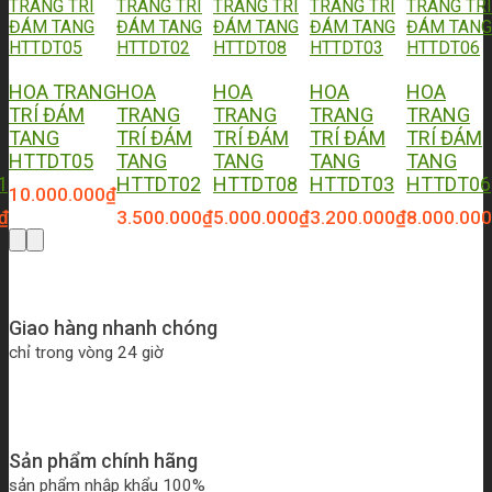
HOA TRANG
HOA
HOA
HOA
HOA
TRÍ ĐÁM
TRANG
TRANG
TRANG
TRANG
TANG
TRÍ ĐÁM
TRÍ ĐÁM
TRÍ ĐÁM
TRÍ ĐÁM
HTTDT05
TANG
TANG
TANG
TANG
1
HTTDT02
HTTDT08
HTTDT03
HTTDT06
10.000.000
₫
₫
3.500.000
₫
5.000.000
₫
3.200.000
₫
8.000.000
Giao hàng nhanh chóng
chỉ trong vòng 24 giờ
Sản phẩm chính hãng
sản phẩm nhập khẩu 100%