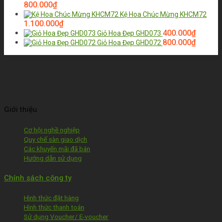
800.000
₫
Kệ Hoa Chúc Mừng KHCM72
1.100.000
₫
400.000
₫
Giỏ Hoa Đẹp GHD073
800.000
₫
Giỏ Hoa Đẹp GHD072
Giới thiệu
Cơ hội nghề nghiệp
Quy chế sàn giao dịch
Các khuyến mãi đã bán
Hướng dẫn sử dụng
Chính sách công ty
Hình thức đặt hàng
Hình thức thanh toán
Sử dụng Voucher/ E-voucher