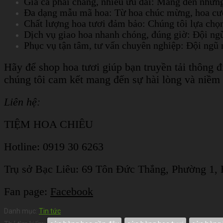
Giá cả phải chăng, nhiều ưu đãi: Mang đến những
Đa dạng mẫu mã hoa: Từ hoa chúc mừng, hoa cưới,
Chất lượng hoa tươi đảm bảo: Chúng tôi lựa chọn
Dịch vụ giao hoa nhanh chóng, đúng giờ: Đội ngũ
Phục vụ tận tâm, tư vấn chuyên nghiệp: Đội ngũ 
Hãy để shop hoa tươi giúp bạn truyền tải thông 
chúng tôi cam kết mang đến sự hài lòng và niềm
Liên hệ:
TIỆM HOA CHIÊU
Hotline: 0919 30 6263
Trụ sở Bạc Liêu:
69 Tôn Đức Thắng, Phường 1, 
Fan page:
Facebook
Danh mục:
Tin tức