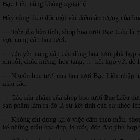
Bạc Liêu cũng không ngoại lệ.
Hãy cùng theo dõi một vài điểm ấn tượng của ho
— Trên địa bàn tỉnh, shop hoa tươi Bạc Liêu là m
vực cung cấp hoa tươi.
— Chuyên cung cấp các dòng hoa tươi phù hợp với
xin lỗi, chúc mừng, hoa tang, … kết hợp với đ
— Nguồn hoa tươi của hoa tươi Bạc Liêu nhập l
màu sắc.
— Các sản phẩm của shop hoa tươi Bạc Liêu đượ
sản phẩm làm ra đó là sự kết tinh của sự khéo l
— Không chỉ dừng lại ở việc cắm theo mẫu, shop
kế những mẫu hoa đẹp, lạ mắt, độc đáo phù hợ