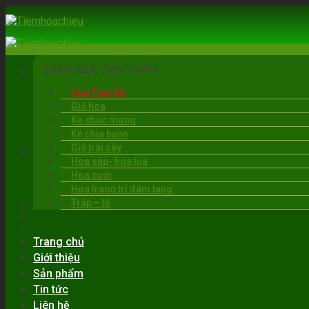
Skip
to
content
DANH MỤC SẢN PHẨM
Hoa Tươi bó
Giỏ hoa
Kệ chúc mừng
Kệ chia buồn
Giỏ trái cây
BẠC LIÊU
Hoa sáp- hoa lụa
06:00 - 22:00
Hoa cưới
0919.30.6263
Hoa trang trí đám tang
Tráp – lễ
Trang chủ
Giới thiệu
Sản phẩm
Tin tức
Liên hệ