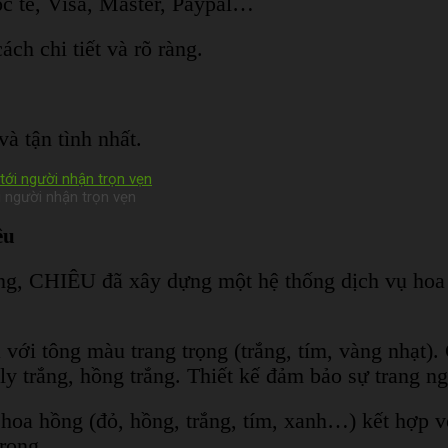
ốc tế, Visa, Master, Paypal…
ch chi tiết và rõ ràng.
tận tình nhất.
i người nhận trọn vẹn
êu
àng, CHIÊU đã xây dựng một hệ thống dịch vụ ho
với tông màu trang trọng (trắng, tím, vàng nhạt).
 ly trắng, hồng trắng.
Thiết kế đảm bảo sự trang n
hoa hồng (đỏ, hồng, trắng, tím, xanh…) kết hợp với
trọng.