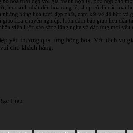
 bó hoa tươi đẹp với giá thành hợp lý, phù hợp cho mọi
 hoa sinh nhật đến hoa tang lễ, shop có đủ các loại ho
 những bông hoa tươi đẹp nhất, cam kết về độ bền và g
 giao hoa chuyên nghiệp, luôn đảm bảo giao hoa đến ta
nhân viên luôn sẵn sàng lắng nghe và đáp ứng mọi yêu 
điệp yêu thương qua từng bông hoa. Với dịch vụ gi
 vui cho khách hàng.
Bạc Liêu