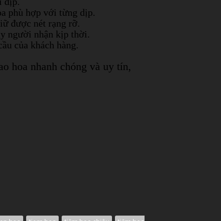
 dịp.
a phù hợp với từng dịp.
iữ được nét rạng rỡ.
y người nhận kịp thời.
cầu của khách hàng.
ao hoa nhanh chóng và uy tín,