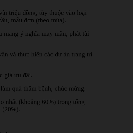
i triệu đồng, tùy thuộc vào loại
cầu, mẫu đơn (theo mùa).
hoa mang ý nghĩa may mắn, phát tài
vấn và thực hiện các dự án trang trí
c giá ưu đãi.
ợp làm quà thăm bệnh, chúc mừng.
ao nhất (khoảng 60%) trong tổng
c (20%).