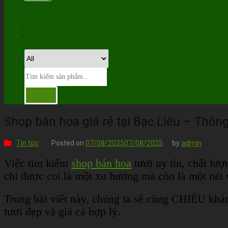
Shop bán hoa giá rẻ tại Bạc Liêu – Thôn
Tin tức
Posted on
07/08/2025
07/08/2025
by
admin
Việc tìm kiếm
shop bán hoa
tươi uy tín, chất lượ
chỉ được coi là một xu hướng mà còn là một nét 
Trong bài viết này, chúng ta sẽ cùng CHIÊU khá
tươi đẹp và giá cả hợp lý.