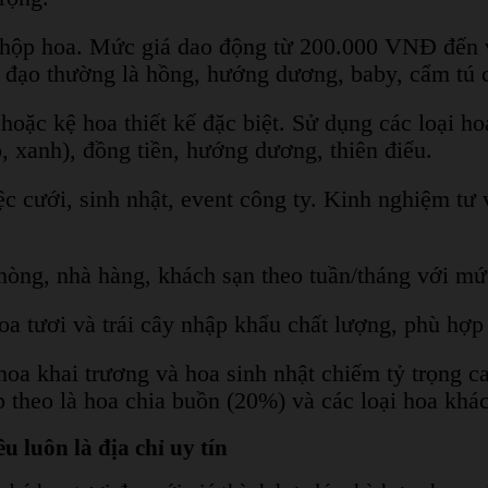
n hộp hoa. Mức giá dao động từ 200.000 VNĐ đến và
ủ đạo thường là hồng, hướng dương, baby, cẩm tú 
 hoặc kệ hoa thiết kế đặc biệt. Sử dụng các loại 
ỏ, xanh), đồng tiền, hướng dương, thiên điểu.
iệc cưới, sinh nhật, event công ty. Kinh nghiệm tư 
hòng, nhà hàng, khách sạn theo tuần/tháng với mứ
 hoa tươi và trái cây nhập khẩu chất lượng, phù h
hoa khai trương và hoa sinh nhật chiếm tỷ trọng c
 theo là hoa chia buồn (20%) và các loại hoa khá
 luôn là địa chỉ uy tín