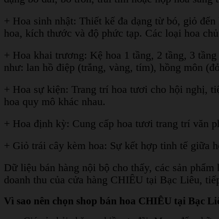
+ Hoa sinh nhật: Thiết kế đa dạng từ bó, giỏ đế
hoa, kích thước và độ phức tạp. Các loại hoa ch
+ Hoa khai trương: Kệ hoa 1 tầng, 2 tầng, 3 tầng
như: lan hồ điệp (trắng, vàng, tím), hồng môn (đ
+ Hoa sự kiện: Trang trí hoa tươi cho hội nghị, t
hoa quy mô khác nhau.
+ Hoa định kỳ: Cung cấp hoa tươi trang trí văn p
+ Giỏ trái cây kèm hoa: Sự kết hợp tinh tế giữa
Dữ liệu bán hàng nội bộ cho thấy, các sản phẩm 
doanh thu của cửa hàng CHIÊU tại Bạc Liêu, tiếp
Vì sao nên chọn shop bán hoa CHIÊU tại Bạc Liêu