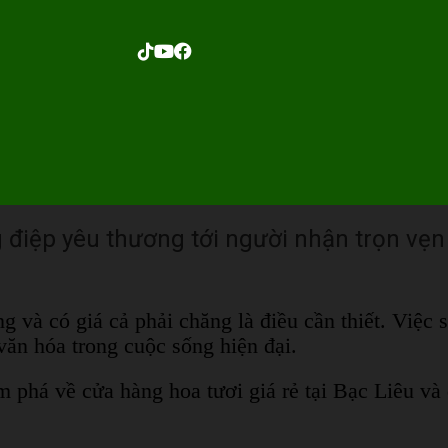
g điệp yêu thương tới người nhận trọn vẹn
ng và có giá cả phải chăng là điều cần thiết. Việc 
văn hóa trong cuộc sống hiện đại.
m phá về cửa hàng hoa tươi giá rẻ tại Bạc Liêu v