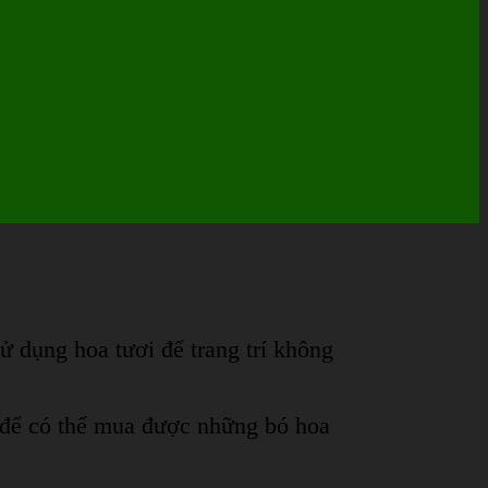
sử dụng hoa tươi để trang trí không
à để có thể mua được những bó hoa