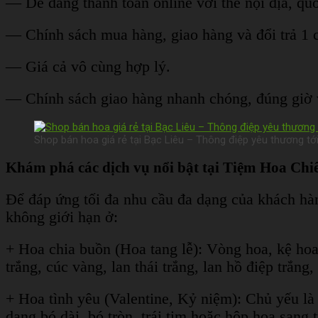
— Dễ dàng thanh toán online với thẻ nội địa, qu
— Chính sách mua hàng, giao hàng và đổi trả 1 cá
— Giá cả vô cùng hợp lý.
— Chính sách giao hàng nhanh chóng, đúng giờ và 
Shop bán hoa giá rẻ tại Bạc Liêu – Thông điệp yêu thương tớ
Khám phá các dịch vụ nổi bật tại Tiệm Hoa Chi
Để đáp ứng tối đa nhu cầu đa dạng của khách h
không giới hạn ở:
+ Hoa chia buồn (Hoa tang lễ): Vòng hoa, kệ hoa 
trắng, cúc vàng, lan thái trắng, lan hồ điệp trắng,
+ Hoa tình yêu (Valentine, Kỷ niệm): Chủ yếu là 
dạng bó dài, bó tròn, trái tim hoặc hộp hoa sang 