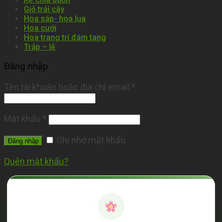
Giỏ trái cây
Hoa sáp- hoa lụa
Hoa cưới
Hoa trang trí đám tang
Tráp – lễ
Đăng nhập
Tên tài khoản hoặc địa chỉ email
*
Mật khẩu
*
Ghi nhớ mật khẩu
Đăng nhập
Quên mật khẩu?