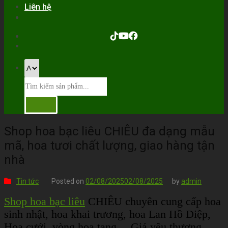
Liên hệ
Shop hoa bạc liêu CHIÊU đa dạng mẫu
mã, hoa tươi chất lượng, giao hàng tận
nhà
Tin tức
Posted on
02/08/2025
02/08/2025
by
admin
Shop hoa bạc liêu
CHIÊU chuyên cung cấp hoa
sinh nhật, hoa khai trương, hoa Lan Hồ Điệp,
Hoa cưới, vòng hoa tang… Giá yêu thương,