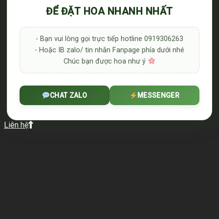
ĐỂ ĐẶT HOA NHANH NHẤT
- Bạn vui lòng gọi trực tiếp hotline 0919306263
- Hoặc IB zalo/ tin nhắn Fanpage phía dưới nhé
Chúc bạn được hoa như ý
CHAT ZALO
MESSENGER
Liên hệ