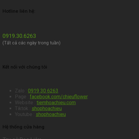
Hotline liên hệ:
0919.30.6263
(Tất cả các ngày trong tuần)
Kết nối với chúng tôi
Zalo :
0919 30 6263
.
Page :
facebook.com/chieuflower
.
Website :
tiemhoachieu.com
.
Tiktok :
shophoachieu
Youtube :
shophoachieu
Hệ thống cửa hàng