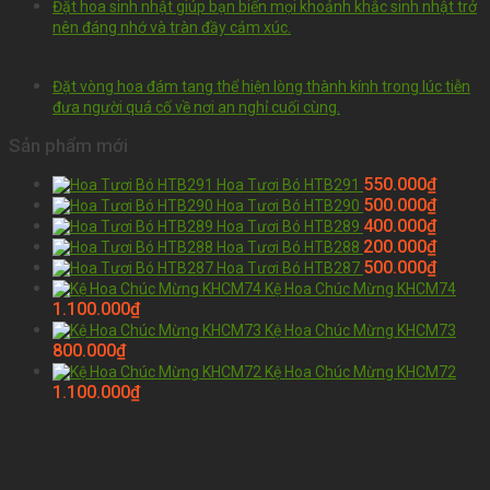
Đặt hoa sinh nhật giúp bạn biến mọi khoảnh khắc sinh nhật trở
nên đáng nhớ và tràn đầy cảm xúc.
Đặt vòng hoa đám tang thể hiện lòng thành kính trong lúc tiễn
đưa người quá cố về nơi an nghỉ cuối cùng.
Sản phẩm mới
550.000
₫
Hoa Tươi Bó HTB291
500.000
₫
Hoa Tươi Bó HTB290
400.000
₫
Hoa Tươi Bó HTB289
200.000
₫
Hoa Tươi Bó HTB288
500.000
₫
Hoa Tươi Bó HTB287
Kệ Hoa Chúc Mừng KHCM74
1.100.000
₫
Kệ Hoa Chúc Mừng KHCM73
800.000
₫
Kệ Hoa Chúc Mừng KHCM72
1.100.000
₫