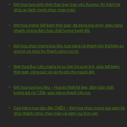
Đặt hoa tươi sinh nhật thay bạn trao yêu thương, thì thầm lời
chúc an lành, hạnh phúc, may mắn.
Đặt hoa online tiết kiệm thời gian, đa dạng lựa chọn, giao hàng
nhanh chóng đảm bảo chất lượng tuyệt đối.
Đặt hoa chúc mừng bạc liêu tươi sáng và thanh lịch thể hiện sự
ủng hộ và chúc họ thành công rực rỡ.
Điện hoa Bạc Liêu mang lại sự tiện lợi vượt trội, giúp tiết kiệm
thời gian, công sức và cả chi phí cho người đặt.
Đặt hoa tươi bạc liêu – Hoa bó thiết kế đẹp, đảm bảo chất
lượng giá chỉ 120k, giao hàng nhanh tận nơi.
Cửa hàng hoa gần đây CHIÊU – Đặt hoa chúc mừng gửi gắm lời
chúc thành công, may mắn và niềm vui trọn vẹn.