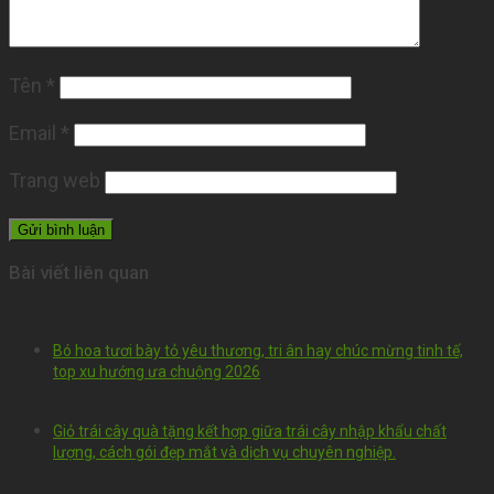
Tên
*
Email
*
Trang web
Bài viết liên quan
Bó hoa tươi bày tỏ yêu thương, tri ân hay chúc mừng tinh tế,
top xu hướng ưa chuộng 2026
Giỏ trái cây quà tặng kết hợp giữa trái cây nhập khẩu chất
lượng, cách gói đẹp mắt và dịch vụ chuyên nghiệp.