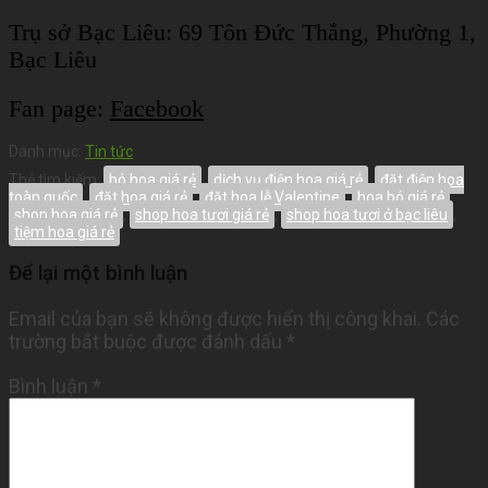
Trụ sở Bạc Liêu:
69 Tôn Đức Thắng, Phường 1,
Bạc Liêu
Fan page:
Facebook
Danh mục:
Tin tức
Thẻ tìm kiếm:
bó hoa giá rẻ
,
dịch vụ điện hoa giá rẻ
,
đặt điện hoa
toàn quốc
,
đặt hoa giá rẻ
,
đặt hoa lễ Valentine
,
hoa bó giá rẻ
,
shop hoa giá rẻ
,
shop hoa tươi giá rẻ
,
shop hoa tươi ở bạc liêu
,
tiệm hoa giá rẻ
Để lại một bình luận
Email của bạn sẽ không được hiển thị công khai.
Các
trường bắt buộc được đánh dấu
*
Bình luận
*