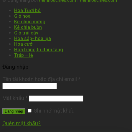
© Dựng trang bởi
tiemhoachieu.com
|
tiemhoachieu.com
Hoa Tươi bó
Giỏ hoa
Kệ chúc mừng
Kệ chia buồn
Giỏ trái cây
Hoa sáp- hoa lụa
Hoa cưới
Hoa trang trí đám tang
Tráp – lễ
Đăng nhập
Tên tài khoản hoặc địa chỉ email
*
Mật khẩu
*
Ghi nhớ mật khẩu
Đăng nhập
Quên mật khẩu?