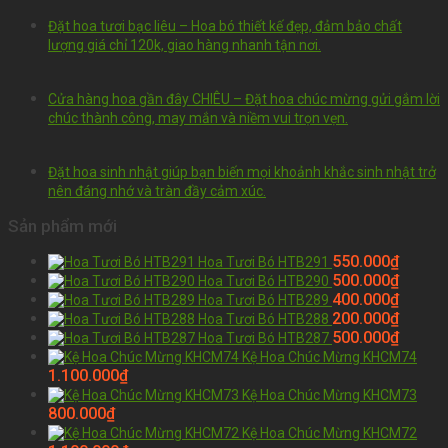
Đặt hoa tươi bạc liêu – Hoa bó thiết kế đẹp, đảm bảo chất
lượng giá chỉ 120k, giao hàng nhanh tận nơi.
Cửa hàng hoa gần đây CHIÊU – Đặt hoa chúc mừng gửi gắm lời
chúc thành công, may mắn và niềm vui trọn vẹn.
Đặt hoa sinh nhật giúp bạn biến mọi khoảnh khắc sinh nhật trở
nên đáng nhớ và tràn đầy cảm xúc.
Sản phẩm mới
550.000
₫
Hoa Tươi Bó HTB291
500.000
₫
Hoa Tươi Bó HTB290
400.000
₫
Hoa Tươi Bó HTB289
200.000
₫
Hoa Tươi Bó HTB288
500.000
₫
Hoa Tươi Bó HTB287
Kệ Hoa Chúc Mừng KHCM74
1.100.000
₫
Kệ Hoa Chúc Mừng KHCM73
800.000
₫
Kệ Hoa Chúc Mừng KHCM72