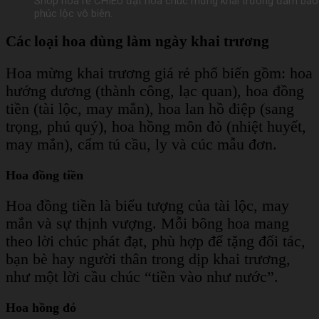
Shop hoa rẻ CHIÊU đặt hoa chúc mừng khai trương đảm bảo
phúc lộc vô biên.
Các loại hoa dùng làm ngày khai trương
Hoa mừng khai trương giá rẻ phổ biến gồm: hoa
hướng dương (thành công, lạc quan), hoa đồng
tiền (tài lộc, may mắn), hoa lan hồ điệp (sang
trọng, phú quý), hoa hồng môn đỏ (nhiệt huyết,
may mắn), cẩm tú cầu, ly và cúc mẫu đơn.
Hoa đồng tiền
Hoa đồng tiền là biểu tượng của tài lộc, may
mắn và sự thịnh vượng. Mỗi bông hoa mang
theo lời chúc phát đạt, phù hợp để tặng đối tác,
bạn bè hay người thân trong dịp khai trương,
như một lời cầu chúc “tiền vào như nước”.
Hoa hồng đỏ