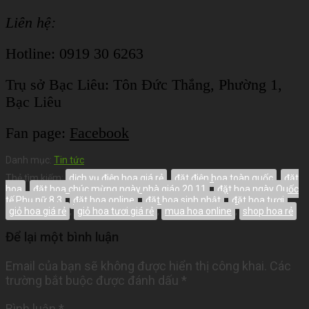
Liên hệ:
Hotline: 0919 30 6263
Trụ sở Bạc Liêu:
Tôn Đức Thắng, Phường 1,
Bạc Liêu
Fan page:
Facebook
Danh mục:
Tin tức
Thẻ tìm kiếm:
dịch vụ điện hoa giá rẻ
,
đặt điện hoa toàn quốc
,
đặt
hoa
,
đặt hoa chúc mừng ngày nhà giáo 20 11
,
đặt hoa ngày Quốc
tế Phụ nữ 8 3
,
đặt hoa online
,
đặt hoa sinh nhật
,
đặt hoa tươi
,
giỏ hoa giá rẻ
,
giỏ hoa tươi giá rẻ
,
mua hoa online
,
shop hoa rẻ
Để lại một bình luận
Email của bạn sẽ không được hiển thị công khai.
Các
trường bắt buộc được đánh dấu
*
Bình luận
*