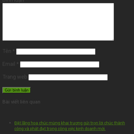
Tên
*
Email
*
Trang web
Bài viết liên quan
Đặt lãng hoa chúc mừng khai trương gửi trọn lời chúc thành
công và phát đạt trong công việc kinh doanh mới.