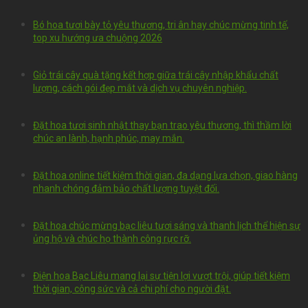
Bó hoa tươi bày tỏ yêu thương, tri ân hay chúc mừng tinh tế,
top xu hướng ưa chuộng 2026
Giỏ trái cây quà tặng kết hợp giữa trái cây nhập khẩu chất
lượng, cách gói đẹp mắt và dịch vụ chuyên nghiệp.
Đặt hoa tươi sinh nhật thay bạn trao yêu thương, thì thầm lời
chúc an lành, hạnh phúc, may mắn.
Đặt hoa online tiết kiệm thời gian, đa dạng lựa chọn, giao hàng
nhanh chóng đảm bảo chất lượng tuyệt đối.
Đặt hoa chúc mừng bạc liêu tươi sáng và thanh lịch thể hiện sự
ủng hộ và chúc họ thành công rực rỡ.
Điện hoa Bạc Liêu mang lại sự tiện lợi vượt trội, giúp tiết kiệm
thời gian, công sức và cả chi phí cho người đặt.