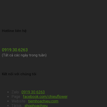
Hotline liên hệ:
0919.30.6263
(Tất cả các ngày trong tuần)
Kết nối với chúng tôi
Zalo :
0919 30 6263
.
Page :
facebook.com/chieuflower
.
Website :
tiemhoachieu.com
.
Tiktok :
shophoachieu