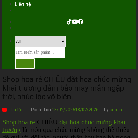
Liên hệ
Shop hoa rẻ CHIÊU đặt hoa chúc mừng
khai trương đảm bảo may mắn ngập
trời, phúc lộc vô biên.
Tin tức
Posted on
18/02/2026
18/02/2026
by
admin
Shop hoa rẻ
CHIÊU
đặt hoa chúc mừng khai
trương
là món quà chúc mừng không thể thiếu
để gửi tới đối tác, người thân hay bạn bè trong