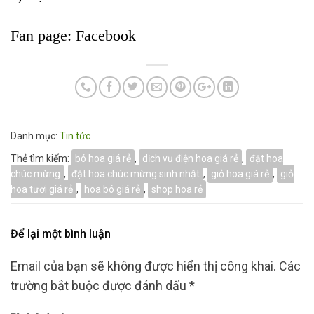
Fan page:
Facebook
Danh mục:
Tin tức
Thẻ tìm kiếm:
bó hoa giá rẻ
,
dịch vụ điện hoa giá rẻ
,
đặt hoa
chúc mừng
,
đặt hoa chúc mừng sinh nhật
,
giỏ hoa giá rẻ
,
giỏ
hoa tươi giá rẻ
,
hoa bó giá rẻ
,
shop hoa rẻ
Để lại một bình luận
Email của bạn sẽ không được hiển thị công khai.
Các
trường bắt buộc được đánh dấu
*