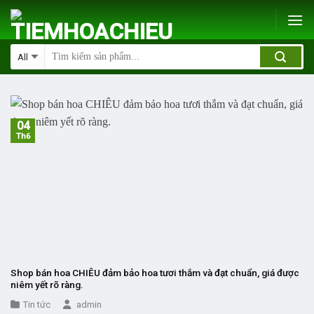
Skip
to
content
04
Th6
Shop bán hoa CHIÊU đảm bảo hoa tươi thắm và đạt chuẩn, giá được
niêm yết rõ ràng.
Tin tức
admin