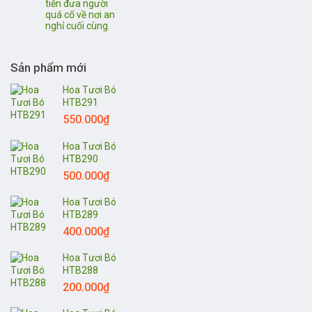
tiễn đưa người
quá cố về nơi an
nghỉ cuối cùng.
Sản phẩm mới
Hoa Tươi Bó
HTB291
550.000
₫
Hoa Tươi Bó
HTB290
500.000
₫
Hoa Tươi Bó
HTB289
400.000
₫
Hoa Tươi Bó
HTB288
200.000
₫