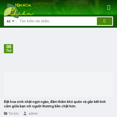
Skip
to
content
05
Th2
Đặt hoa sinh nhật ngọt ngào, đằm thắm khó quên và gắn kết tình
cảm giữa bạn với người thương bền chặt hơn.
Tin tức
admin