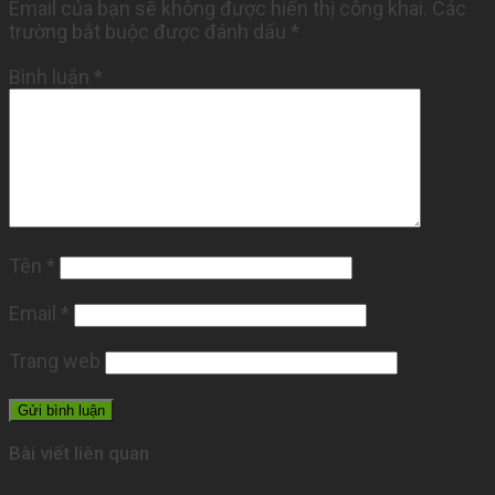
Email của bạn sẽ không được hiển thị công khai.
Các
trường bắt buộc được đánh dấu
*
Bình luận
*
Tên
*
Email
*
Trang web
Bài viết liên quan