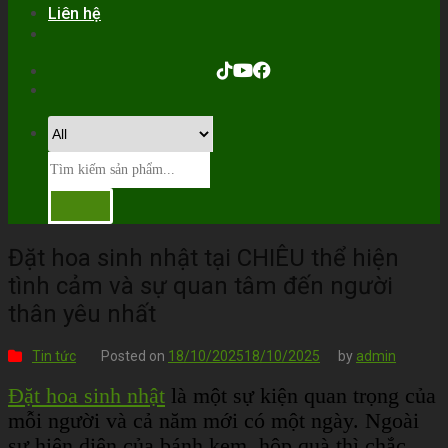
Liên hệ
Đặt hoa sinh nhật tại CHIÊU thể hiện
tình cảm và sự quan tâm đến người
thân yêu nhất
Tin tức
Posted on
18/10/2025
18/10/2025
by
admin
Đặt hoa sinh nhật
là một sự kiện quan trọng của
mỗi người và cả năm mới có một ngày. Ngoài
sự hiện diện của bánh kem, hộp quà thì chắc