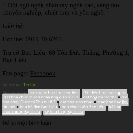
+ Đội ngũ nghệ nhân tay nghề cao, sáng tạo,
chuyên nghiệp, nhiệt tình và yêu nghề.
Liên hệ:
Hotline: 0919 30 6263
Trụ sở Bạc Liêu:
69 Tôn Đức Thắng, Phường 1,
Bạc Liêu
Fan page:
Facebook
Danh mục:
Tin tức
Thẻ tìm kiếm:
cửa hàng hoa tươi bạc liêu
,
đặt điện hoa toàn quốc
,
đặt hoa chúc mừng ngày nhà giáo 20 11
,
đặt hoa mừng thọ
,
đặt
hoa ngày Quốc tế Phụ nữ 8 3
,
đặt hoa sinh nhật
,
giao hoa bạc liêu
tận nơi
,
hoa bó đẹp Bạc Liêu
,
hoa chia buồn Bạc Liêu
,
kệ hoa
chúc mừng Bạc Liêu
,
kệ hoa tang Bạc Liêu
Để lại một bình luận