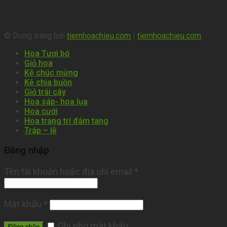
© Dựng trang bởi
tiemhoachieu.com
|
tiemhoachieu.com
Hoa Tươi bó
Giỏ hoa
Kệ chúc mừng
Kệ chia buồn
Giỏ trái cây
Hoa sáp- hoa lụa
Hoa cưới
Hoa trang trí đám tang
Tráp – lễ
Đăng nhập
Tên tài khoản hoặc địa chỉ email
*
Mật khẩu
*
Ghi nhớ mật khẩu
Đăng nhập