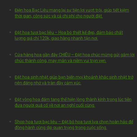
Điện hoa Bạc Liêu mang lại sự tiện lợi vượt trội, giúp tiết kiệm
thời gian, công sức và cả chi phí cho người đặt.
Đặt hoa tươi bạc liêu – Hoa bó thiết kế đẹp, đảm bảo chất
lượng giá chỉ 120k, giao hàng nhanh tận nơi.
Cửa hàng hoa gần đây CHIÊU – Đặt hoa chúc mừng gửi gắm lời
chúc thành công, may mắn và niềm vui trọn vẹn.
Đặt hoa sinh nhật giúp bạn biến mọi khoảnh khắc sinh nhật trở
nên đáng nhớ và tràn đầy cảm xúc.
Đặt vòng hoa đám tang thể hiện lòng thành kính trong lúc tiễn
đưa người quá cố về nơi an nghỉ cuối cùng.
Shop hoa tươi bạc liêu – Đặt bó hoa tươi lựa chọn hoàn hảo để
đồng hành cùng dịp quan trọng trong cuộc sống.