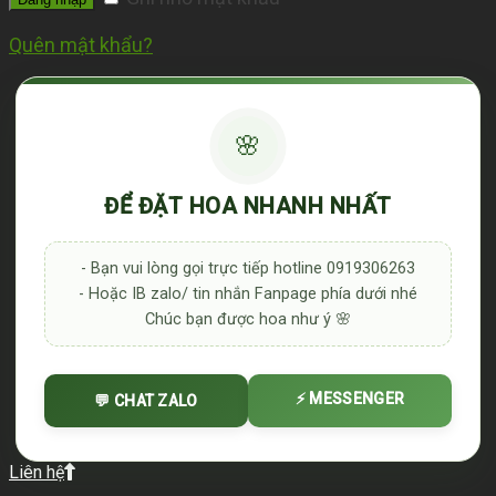
Quên mật khẩu?
🌸
ĐỂ ĐẶT HOA NHANH NHẤT
- Bạn vui lòng gọi trực tiếp hotline 0919306263
- Hoặc IB zalo/ tin nhắn Fanpage phía dưới nhé
Chúc bạn được hoa như ý 🌸
⚡ MESSENGER
💬 CHAT ZALO
Liên hệ