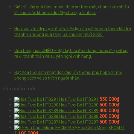
Giỏ trái cây quà tặng mang theo sự tươi mới, chan chứa nhiều
lời chúc sức khỏe và đủ đầy cho người nhận.
Hoa sáp vừa đẹp rực rỡ, vừa bền lại còn giữ hương thơm lâu trở
thành xu hướng quà tặng ưa chuộng nhất 2026.
Cửa hàng hoa CHIÊU – Đặt kệ hoa đám tang thông điệp về sự
ra đi thanh thản và sự yên nghỉ vĩnh hằng.
Đặt hoa tươi sinh nhật độc đáo, ấn tượng, phù hợp với mọi
phong cách và sở thích người nhận.
Sản phẩm mới
550.000
₫
Hoa Tươi Bó HTB291
500.000
₫
Hoa Tươi Bó HTB290
400.000
₫
Hoa Tươi Bó HTB289
200.000
₫
Hoa Tươi Bó HTB288
500.000
₫
Hoa Tươi Bó HTB287
Kệ Hoa Chúc Mừng KHCM74
1.100.000
₫