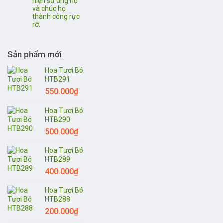
hiện sự ủng hộ
và chúc họ
thành công rực
rỡ.
Sản phẩm mới
Hoa Tươi Bó
HTB291
550.000
₫
Hoa Tươi Bó
HTB290
500.000
₫
Hoa Tươi Bó
HTB289
400.000
₫
Hoa Tươi Bó
HTB288
200.000
₫