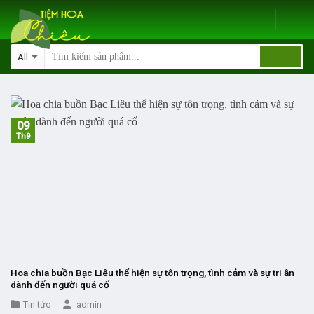
Skip
to
content
09
Th9
Hoa chia buồn Bạc Liêu thể hiện sự tôn trọng, tình cảm và sự tri ân
dành đến người quá cố
Tin tức
admin