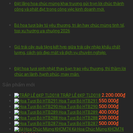
Đặt lãng hoa chúc mừng khai trương gửi trọn lời chúc thành
công và phát đạt trong công việc kinh doanh mới.
Bó hoa tươi bày tỏ yêu thương, tri ân hay chúc mừng tinh tế,
top xu hướng ưa chuộng 2026
Giỏ trái cây quà tặng kết hợp giữa trái cây nhập khẩu chất
lượng, cách gói đẹp mắt và dịch vụ chuyên nghiệp.
Đặt hoa tươi sinh nhật thay bạn trao yêu thương, thì thầm lời
chúc an lành, hạnh phúc, may mắn.
Sản phẩm mới
2.200.000
₫
TRÁP LỄ ĐẸP TLD018
550.000
₫
Hoa Tươi Bó HTB291
500.000
₫
Hoa Tươi Bó HTB290
400.000
₫
Hoa Tươi Bó HTB289
200.000
₫
Hoa Tươi Bó HTB288
500.000
₫
Hoa Tươi Bó HTB287
Kệ Hoa Chúc Mừng KHCM74