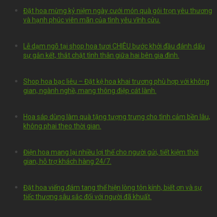
Đặt hoa mừng kỷ niệm ngày cưới món quà gói trọn yêu thương
và hạnh phúc viên mãn của tình yêu vĩnh cửu.
Lễ dạm ngõ tại shop hoa tươi CHIÊU bước khởi đầu đánh dấu
sự gắn kết, thắt chặt tình thân giữa hai bên gia đình.
Shop hoa bạc liêu – Đặt kệ hoa khai trương phù hợp với không
gian, ngành nghề, mang thông điệp cát lành.
Hoa sáp dùng làm quà tặng tượng trưng cho tình cảm bền lâu,
không phai theo thời gian.
Điện hoa mang lại nhiều lợi thế cho người gửi, tiết kiệm thời
gian, hỗ trợ khách hàng 24/7.
Đặt hoa viếng đám tang thể hiện lòng tôn kính, biết ơn và sự
tiếc thương sâu sắc đối với người đã khuất.