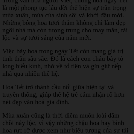
Trong văn hóa người Việt, chưng hoa ngày Tết
là một phong tục lâu đời thể hiện sự trân trọng
mùa xuân, mùa của sinh sôi và khởi đầu mới.
Những bông hoa tươi thắm không chỉ làm đẹp
ngôi nhà mà còn tượng trưng cho may mắn, tài
lộc và sự tươi sáng của năm mới.
Việc bày hoa trong ngày Tết còn mang giá trị
tinh thần sâu sắc. Đó là cách con cháu bày tỏ
lòng hiếu kính, nhớ về tổ tiên và gìn giữ nếp
nhà qua nhiều thế hệ.
Hoa Tết trở thành cầu nối giữa hiện tại và
truyền thống, giúp thế hệ trẻ cảm nhận rõ hơn
nét đẹp văn hoá gia đình.
Mùa xuân cũng là thời điểm muôn loài đâm
chồi nảy lộc, vì vậy những chậu hoa hay bình
hoa rực rỡ được xem như biểu tượng của sự tái