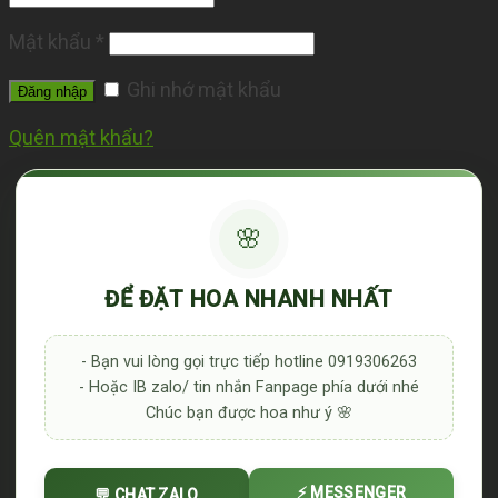
Mật khẩu
*
Ghi nhớ mật khẩu
Đăng nhập
Quên mật khẩu?
🌸
ĐỂ ĐẶT HOA NHANH NHẤT
- Bạn vui lòng gọi trực tiếp hotline 0919306263
- Hoặc IB zalo/ tin nhắn Fanpage phía dưới nhé
Chúc bạn được hoa như ý 🌸
⚡ MESSENGER
💬 CHAT ZALO