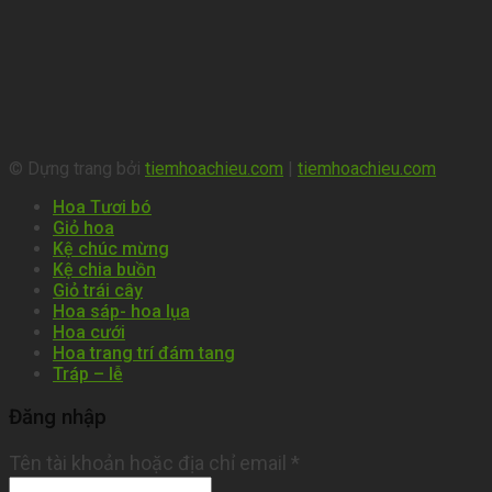
© Dựng trang bởi
tiemhoachieu.com
|
tiemhoachieu.com
Hoa Tươi bó
Giỏ hoa
Kệ chúc mừng
Kệ chia buồn
Giỏ trái cây
Hoa sáp- hoa lụa
Hoa cưới
Hoa trang trí đám tang
Tráp – lễ
Đăng nhập
Tên tài khoản hoặc địa chỉ email
*