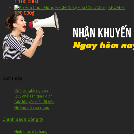
1.100.000
₫
Kệ Hoa Chúc Mừng KHCM73
800.000
₫
Giới thiệu
Cơ hội nghề nghiệp
Quy chế sàn giao dịch
Các khuyến mãi đã bán
Hướng dẫn sử dụng
Chính sách công ty
Hình thức đặt hàng