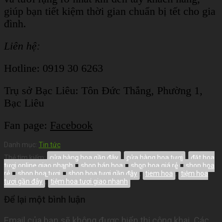
giúp bạn tiết kiệm thời gian chuẩn bị tết cho gia
đình.
Liên hệ:
Hotline: 0919 30 6263
Trụ sở Bạc Liêu:
Tôn Đức Thắng, Phường 1,
Bạc Liêu
Fan page:
Facebook
Danh mục:
Tin tức
Thẻ tìm kiếm:
cửa hàng hoa gần đây
,
cửa hàng hoa tươi
,
đặt hoa
tươi online giao nhanh
,
shop bán hoa
,
shop hoa giá rẻ
,
shop hoa
rẻ
,
shop hoa tươi
,
shop hoa tươi gần đây
,
tiem hoa
,
tiệm hoa
tươi gần đây
,
tiệm hoa tươi giao nhanh
Để lại một bình luận
Email của bạn sẽ không được hiển thị công khai.
Các