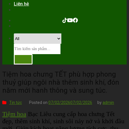
Liên hệ
Tiệm hoa chưng TẾT phù hợp phong
thuỷ giúp ngôi nhà thêm sinh khí, đón
năm mới hanh thông và sung túc.
Tin tức
Posted on
07/02/2026
07/02/2026
by
admin
Tiệm hoa
Bạc Liêu cung cấp hoa chưng Tết
đẹp, thêm sinh khí, sinh sôi nảy nở và khởi đầu
mới. Giúp kích hoạt năng lượng tích cực, thu