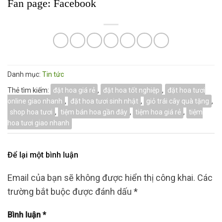
Fan page:
Facebook
Danh mục:
Tin tức
Thẻ tìm kiếm:
đặt hoa giá rẻ
,
đặt hoa tốt nghiệp
,
đặt hoa tươi
online giao nhanh
,
đặt hoa tươi sinh nhật
,
giỏ trái cây quà tặng
,
shop hoa tươi
,
tiệm bán hoa gần đây
,
tiệm hoa giá rẻ
,
tiệm
hoa tươi giao nhanh
Để lại một bình luận
Email của bạn sẽ không được hiển thị công khai.
Các
trường bắt buộc được đánh dấu
*
Bình luận
*