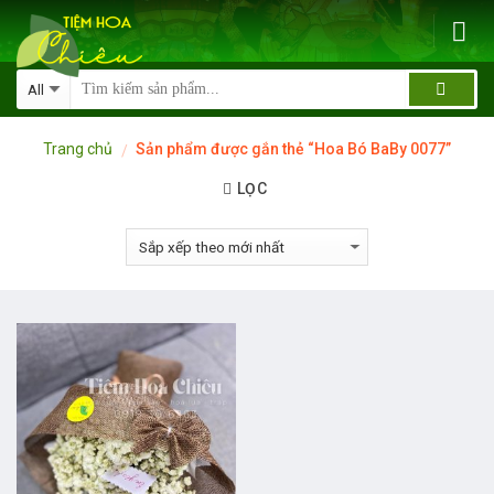
Skip
to
content
Trang chủ
Sản phẩm được gắn thẻ “Hoa Bó BaBy 0077”
/
LỌC