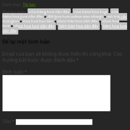
Danh mục:
Tin tức
Thẻ tìm kiếm:
cửa hàng hoa gần đây
,
cửa hàng hoa tươi
,
cửa
hàng hoa tươi gần đây
,
đặt hoa tươi online giao nhanh
,
giỏ trái cây
quà tặng
,
hoa tươi bạc liêu
,
shop bán hoa gần đây
,
shop hoa
tươi
,
shop hoa tươi gần đây
,
tiệm bán hoa gần đây
,
tiệm hoa tươi
gần đây
Để lại một bình luận
Email của bạn sẽ không được hiển thị công khai.
Các
trường bắt buộc được đánh dấu
*
Bình luận
*
Tên
*