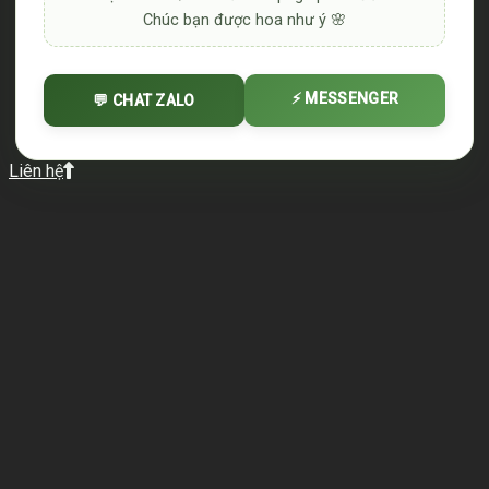
Chúc bạn được hoa như ý 🌸
⚡ MESSENGER
💬 CHAT ZALO
Liên hệ