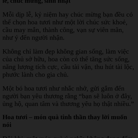
lễ, chúc mừng, sinh nhật
Mỗi dịp lễ, kỷ niệm hay chúc mừng bạn đều có
thể chọn hoa tươi như một lời chúc sức khoẻ,
cầu may mắn, thành công, vạn sự viên mãn,
như ý đến người nhận.
Không chỉ làm đẹp không gian sống, làm việc
của chủ sở hữu, hoa còn có thể tăng sức sống,
năng lượng tích cực, cầu tài vận, thu hút tài lộc,
phước lành cho gia chủ.
Một bó hoa tươi như nhắc nhở, gửi gắm đến
người bạn yêu thương rằng “bạn sẽ luôn ở đây,
ủng hộ, quan tâm và thương yêu họ thật nhiều.”
Hoa tươi – món quà tinh thần thay lời muốn
nói