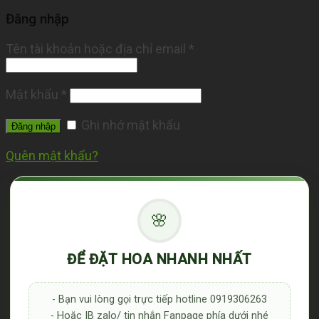
Đăng nhập
Tên tài khoản hoặc địa chỉ email
*
Mật khẩu
*
Ghi nhớ mật khẩu
Đăng nhập
Quên mật khẩu?
🌸
ĐỂ ĐẶT HOA NHANH NHẤT
- Bạn vui lòng gọi trực tiếp hotline 0919306263
- Hoặc IB zalo/ tin nhắn Fanpage phía dưới nhé