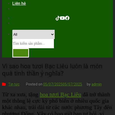
Liên hệ
Vì sao hoa tươi Bạc Liêu luôn là món
quà tinh thần ý nghĩa?
Tin tức
Posted on
05/07/2025
05/07/2025
by
admin
Từ xa xưa, tặng
hoa tươi Bạc Liêu
đã trở thành
một thông lệ cực kỳ phổ biến ở nhiều quốc gia
khác nhau, trải dài từ các nước phương Tây đến
phương Đông. Vậy có bao giờ bạn tự hỏi, vì