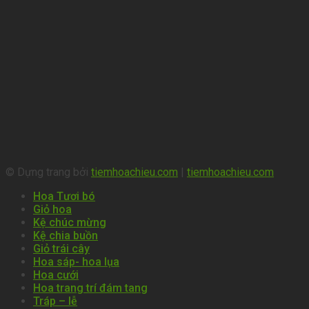
© Dựng trang bởi
tiemhoachieu.com
|
tiemhoachieu.com
Hoa Tươi bó
Giỏ hoa
Kệ chúc mừng
Kệ chia buồn
Giỏ trái cây
Hoa sáp- hoa lụa
Hoa cưới
Hoa trang trí đám tang
Tráp – lễ