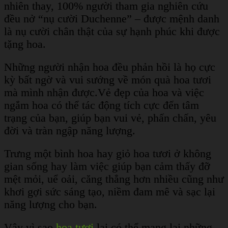
nhiên thay, 100% người tham gia nghiên cứu
đều nở “nụ cười Duchenne” – được mệnh danh
là nụ cười chân thật của sự hạnh phúc khi được
tặng hoa.
Những người nhận hoa đều phản hồi là họ cực
kỳ bất ngờ và vui sướng về món quà hoa tươi
mà mình nhận được.
Vẻ đẹp của hoa và việc
ngắm hoa có thể tác động tích cực đến tâm
trạng của bạn, giúp bạn vui vẻ, phấn chấn, yêu
đời và tràn ngập năng lượng.
Trưng một bình hoa hay giỏ hoa tươi ở không
gian sống hay làm việc giúp bạn cảm thấy đỡ
mệt mỏi, uể oải, căng thẳng hơn nhiều cũng như
khơi gợi sức sáng tạo, niềm đam mê và sạc lại
năng lượng cho bạn.
Vậy vì sao
hoa tươi
lại có thể mang lại những