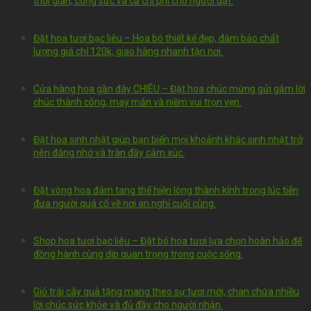
thời gian, công sức và cả chi phí cho người đặt.
Đặt hoa tươi bạc liêu – Hoa bó thiết kế đẹp, đảm bảo chất
lượng giá chỉ 120k, giao hàng nhanh tận nơi.
Cửa hàng hoa gần đây CHIÊU – Đặt hoa chúc mừng gửi gắm lời
chúc thành công, may mắn và niềm vui trọn vẹn.
Đặt hoa sinh nhật giúp bạn biến mọi khoảnh khắc sinh nhật trở
nên đáng nhớ và tràn đầy cảm xúc.
Đặt vòng hoa đám tang thể hiện lòng thành kính trong lúc tiễn
đưa người quá cố về nơi an nghỉ cuối cùng.
Shop hoa tươi bạc liêu – Đặt bó hoa tươi lựa chọn hoàn hảo để
đồng hành cùng dịp quan trọng trong cuộc sống.
Giỏ trái cây quà tặng mang theo sự tươi mới, chan chứa nhiều
lời chúc sức khỏe và đủ đầy cho người nhận.