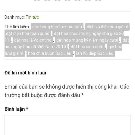
Danh mục:
Tin tức
Thẻ tìm kiếm:
cửa hàng hoa tươi bạc liêu
,
dịch vụ điện hoa giá rẻ
,
đặt điện hoa toàn quốc
,
đặt hoa chúc mừng ngày nhà giáo 20
11
,
đặt hoa lễ Valentine
,
đặt hoa mừng kỷ niệm ngày cưới
,
đặt
hoa ngày Phụ nữ Việt Nam 20 10
,
đặt hoa sinh nhật
,
giỏ hoa
tươi giá rẻ
,
hoa chia buồn Bạc Liêu
,
lan hồ điệp Bạc Liêu
Để lại một bình luận
Email của bạn sẽ không được hiển thị công khai.
Các
trường bắt buộc được đánh dấu
*
Bình luận
*