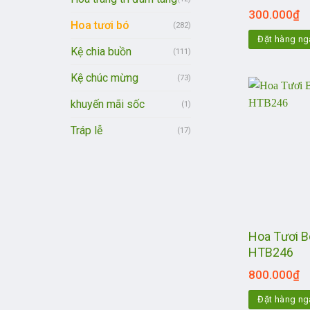
300.000
₫
Hoa tươi bó
(282)
Đặt hàng ng
Kệ chia buồn
(111)
Kệ chúc mừng
(73)
khuyến mãi sốc
(1)
Tráp lễ
(17)
Hoa Tươi Bó
HTB246
800.000
₫
Đặt hàng ng