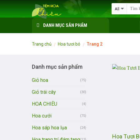
Skip
to
content
DANH MỤC SẢN PHẨM
Trang chủ
Hoa tươi bó
Trang 2
/
/
Danh mục sản phẩm
Giỏ hoa
(75)
Giỏ trái cây
(30)
HOA CHIÊU
(4)
Hoa cưới
(75)
Hoa sáp hoa lụa
(24)
Hoa Tươi 
Hoa trang trí đám tang
(12)