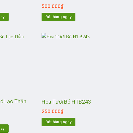
500.000
₫
gay
Đặt hàng ngay
Bó Lạc Thần
Hoa Tươi Bó HTB243
250.000
₫
Đặt hàng ngay
gay