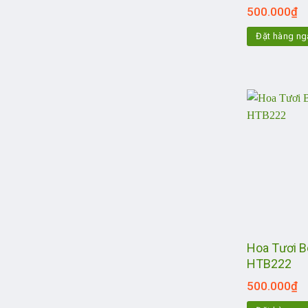
500.000
₫
Đặt hàng ng
Hoa Tươi B
HTB222
500.000
₫