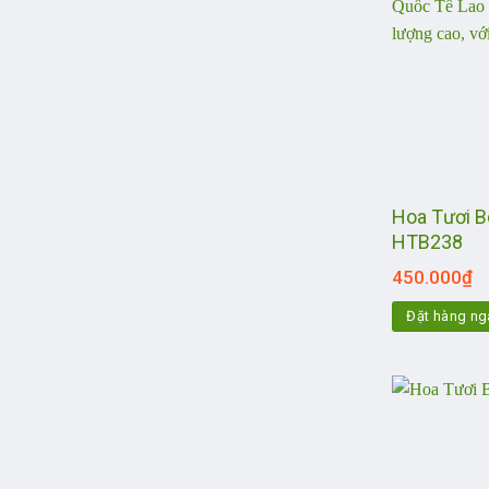
Hoa Tươi B
HTB238
450.000
₫
Đặt hàng ng