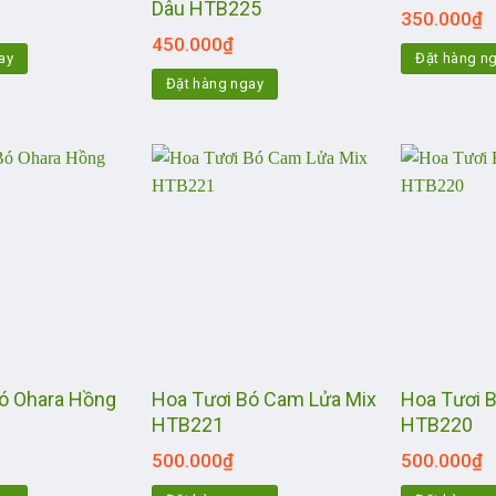
Dâu HTB225
350.000
₫
450.000
₫
ay
Đặt hàng n
Đặt hàng ngay
ó Ohara Hồng
Hoa Tươi Bó Cam Lửa Mix
Hoa Tươi 
HTB221
HTB220
500.000
₫
500.000
₫