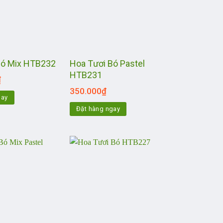
Hoa Tươi Bó Pastel
Bó Mix HTB232
HTB231
₫
350.000
₫
gay
Đặt hàng ngay