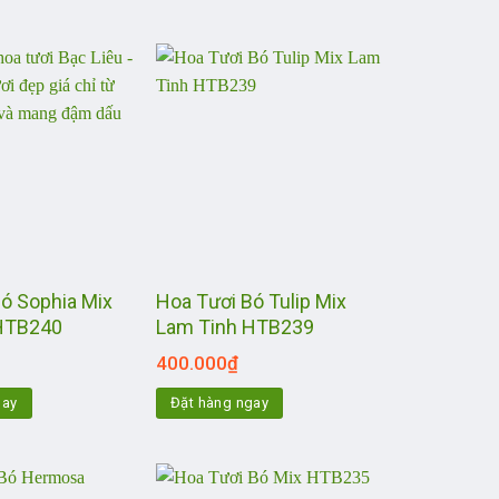
ó Sophia Mix
Hoa Tươi Bó Tulip Mix
HTB240
Lam Tinh HTB239
400.000
₫
gay
Đặt hàng ngay