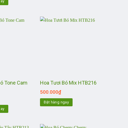
gay
Bó Tone Cam
Hoa Tươi Bó Mix HTB216
500.000
₫
Đặt hàng ngay
gay