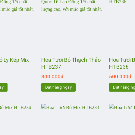
ó Ly Kép Mix
Hoa Tươi Bó Thạch Thảo
Hoa Tươi 
HTB237
HTB236
300.000
₫
500.000
₫
ay
Đặt hàng ngay
Đặt hàng n