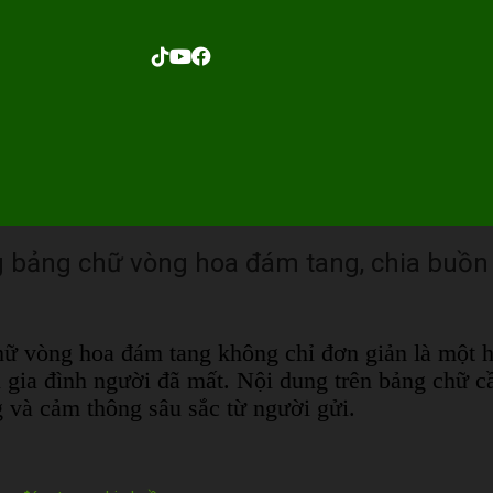
ng bảng chữ vòng hoa đám tang, chia buồn
hữ vòng hoa đám tang không chỉ đơn giản là một h
i gia đình người đã mất. Nội dung trên bảng chữ c
g và cảm thông sâu sắc từ người gửi.