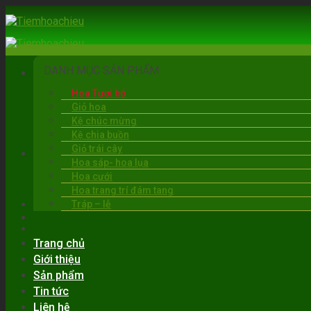
Skip
to
content
DANH MỤC SẢN PHẨM
Hoa Tươi bó
Giỏ hoa
Kệ chúc mừng
Kệ chia buồn
Giỏ trái cây
BẠC LIÊU
Hoa sáp- hoa lụa
06:00 - 22:00
Hoa cưới
0919.30.6263
Hoa trang trí đám tang
Tráp – lễ
Trang chủ
Giới thiệu
Sản phẩm
Tin tức
Liên hệ