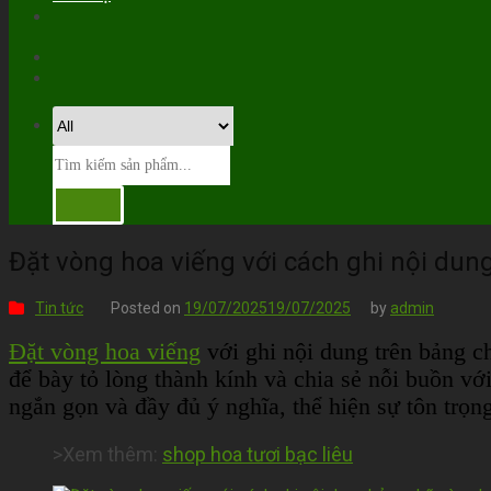
Đặt vòng hoa viếng với cách ghi nội du
Tin tức
Posted on
19/07/2025
19/07/2025
by
admin
Đặt vòng hoa viếng
với ghi nội dung trên bảng c
để bày tỏ lòng thành kính và chia sẻ nỗi buồn vớ
ngắn gọn và đầy đủ ý nghĩa, thể hiện sự tôn trọn
>Xem thêm:
shop hoa tươi bạc liêu