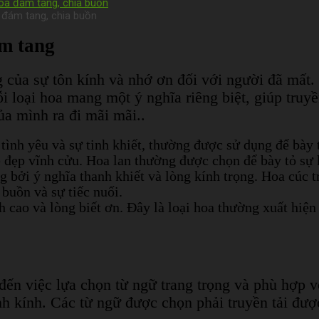
 đám tang, chia buồn
ám tang
 của sự tôn kính và nhớ ơn đối với người đã mất.
i loại hoa mang một ý nghĩa riêng biệt, giúp truyề
ủa mình ra đi mãi mãi..
ình yêu và sự tinh khiết, thường được sử dụng để bày t
ẻ đẹp vĩnh cửu. Hoa lan thường được chọn để bày tỏ sự k
bởi ý nghĩa thanh khiết và lòng kính trọng. Hoa cúc tr
 buồn và sự tiếc nuối.
nh cao và lòng biết ơn. Đây là loại hoa thường xuất hiệ
 đến việc lựa chọn từ ngữ trang trọng và phù hợp 
h kính. Các từ ngữ được chọn phải truyền tải được