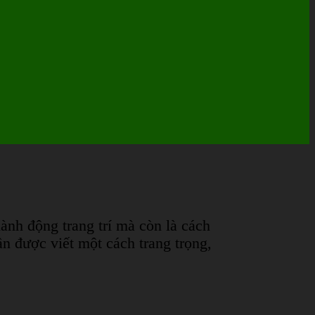
ành động trang trí mà còn là cách
ần được viết một cách trang trọng,