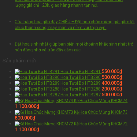
lượng giá chỉ 120k, giao hàng nhanh tận nơi.
Cửa hàng hoa gần đây CHIÊU – Đặt hoa chúc mừng gửi gắm lời
chúc thành công, may mắn và niềm vui trọn vẹn.
Đặt hoa sinh nhật giúp bạn biến mọi khoảnh khắc sinh nhật trở
nên đáng nhớ và tràn đầy cảm xúc.
Sản phẩm mới
550.000
₫
Hoa Tươi Bó HTB291
500.000
₫
Hoa Tươi Bó HTB290
400.000
₫
Hoa Tươi Bó HTB289
200.000
₫
Hoa Tươi Bó HTB288
500.000
₫
Hoa Tươi Bó HTB287
Kệ Hoa Chúc Mừng KHCM74
1.100.000
₫
Kệ Hoa Chúc Mừng KHCM73
800.000
₫
Kệ Hoa Chúc Mừng KHCM72
1.100.000
₫