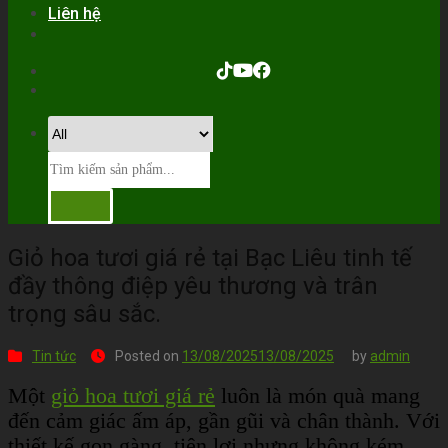
Liên hệ
Giỏ hoa tươi giá rẻ tại Bạc Liêu tinh tế
đầy thông điệp yêu thương và trân
trọng sâu sắc.
Tin tức
Posted on
13/08/2025
13/08/2025
by
admin
Một
giỏ hoa tươi giá rẻ
luôn là món quà mang
đến cảm giác ấm áp, gần gũi và chân thành. Với
thiết kế gọn gàng, tiện lợi nhưng không kém