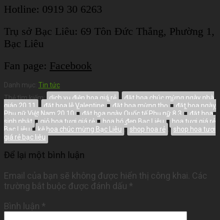
Hotline: 0919 30 6263
Trụ sở Bạc Liêu:
69 Tôn Đức Thắng, Phường 1,
Bạc Liêu
Fan page:
Facebook
Danh mục:
Tin tức
Thẻ tìm kiếm:
dịch vụ điện hoa giá rẻ
,
đặt hoa chúc mừng ngày nhà
giáo 20 11
,
đặt hoa lễ Valentine
,
đặt hoa mừng thọ
,
đặt hoa ngày
Phụ nữ Việt Nam 20 10
,
đặt hoa ngày Quốc tế Phụ nữ 8 3
,
đặt hoa
sinh nhật
,
giỏ hoa tươi giá rẻ
,
hoa bó đẹp Bạc Liêu
,
hoa tươi giá rẻ
Bạc Liêu
,
kệ hoa chúc mừng Bạc Liêu
,
shop hoa rẻ
,
shop hoa tươi
giá rẻ bạc liêu
Để lại một bình luận
Email của bạn sẽ không được hiển thị công khai.
Các
trường bắt buộc được đánh dấu
*
Bình luận
*