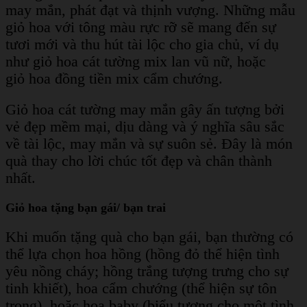
may mắn, phát đạt và thịnh vượng. Những mẫu
giỏ hoa với tông màu rực rỡ sẽ mang đến sự
tươi mới và thu hút tài lộc cho gia chủ, ví dụ
như giỏ hoa cát tường mix lan vũ nữ, hoặc
giỏ hoa đồng tiền mix cẩm chướng.
Giỏ hoa cát tường may mắn gây ấn tượng bởi
vẻ đẹp mềm mại, dịu dàng và ý nghĩa sâu sắc
về tài lộc, may mắn và sự suôn sẻ. Đây là món
quà thay cho lời chúc tốt đẹp và chân thành
nhất.
Giỏ hoa tặng bạn gái/ bạn trai
Khi muốn tặng quà cho bạn gái, bạn thường có
thể lựa chọn hoa hồng (hồng đỏ thể hiện tình
yêu nồng cháy; hồng trắng tượng trưng cho sự
tinh khiết), hoa cẩm chướng (thể hiện sự tôn
trọng), hoặc hoa baby (biểu tượng cho một tình