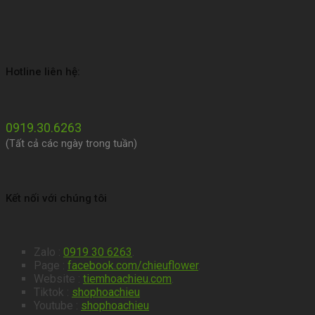
Hotline liên hệ:
0919.30.6263
(Tất cả các ngày trong tuần)
Kết nối với chúng tôi
Zalo :
0919 30 6263
.
Page :
facebook.com/chieuflower
.
Website :
tiemhoachieu.com
.
Tiktok :
shophoachieu
Youtube :
shophoachieu