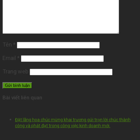
Tên
*
Email
*
Trang web
Bài viết liên quan
Đặt lãng hoa chúc mừng khai trương gửi trọn lời chúc thành
công và phát đạt trong công việc kinh doanh mới.