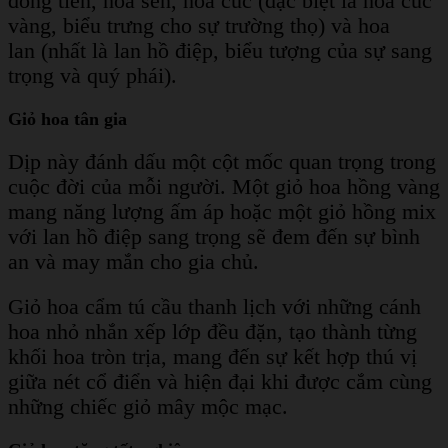
đồng tiền, hoa sen, hoa cúc (đặc biệt là hoa cúc
vàng, biểu trưng cho sự trường thọ) và hoa
lan (nhất là lan hồ điệp, biểu tượng của sự sang
trọng và quý phái).
Giỏ hoa tân gia
Dịp này đánh dấu một cột mốc quan trọng trong
cuộc đời của mỗi người. Một giỏ hoa hồng vàng
mang năng lượng ấm áp hoặc một giỏ hồng mix
với lan hồ điệp sang trọng sẽ đem đến sự bình
an và may mắn cho gia chủ.
Giỏ hoa cẩm tú cầu thanh lịch với những cánh
hoa nhỏ nhắn xếp lớp đều đặn, tạo thành từng
khối hoa tròn trịa, mang đến sự kết hợp thú vị
giữa nét cổ điển và hiện đại khi được cắm cùng
những chiếc giỏ mây mộc mạc.