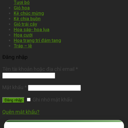
Tươi bó
Giỏ hoa
Kệ chúc mừng
Kệ chia buồn
Giỏ trái cây
Hoa sáp- hoa lụa
Hoa cưới
Hoa trang trí đám tang
Tráp – lễ
Đăng nhập
Tên tài khoản hoặc địa chỉ email
*
Mật khẩu
*
Ghi nhớ mật khẩu
Đăng nhập
Quên mật khẩu?