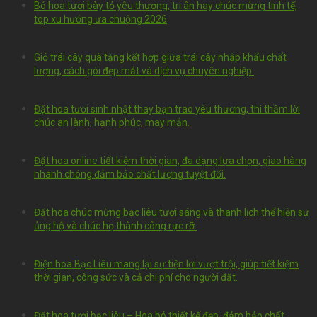
Bó hoa tươi bày tỏ yêu thương, tri ân hay chúc mừng tinh tế,
top xu hướng ưa chuộng 2026
Giỏ trái cây quà tặng kết hợp giữa trái cây nhập khẩu chất
lượng, cách gói đẹp mắt và dịch vụ chuyên nghiệp.
Đặt hoa tươi sinh nhật thay bạn trao yêu thương, thì thầm lời
chúc an lành, hạnh phúc, may mắn.
Đặt hoa online tiết kiệm thời gian, đa dạng lựa chọn, giao hàng
nhanh chóng đảm bảo chất lượng tuyệt đối.
Đặt hoa chúc mừng bạc liêu tươi sáng và thanh lịch thể hiện sự
ủng hộ và chúc họ thành công rực rỡ.
Điện hoa Bạc Liêu mang lại sự tiện lợi vượt trội, giúp tiết kiệm
thời gian, công sức và cả chi phí cho người đặt.
Đặt hoa tươi bạc liêu – Hoa bó thiết kế đẹp, đảm bảo chất