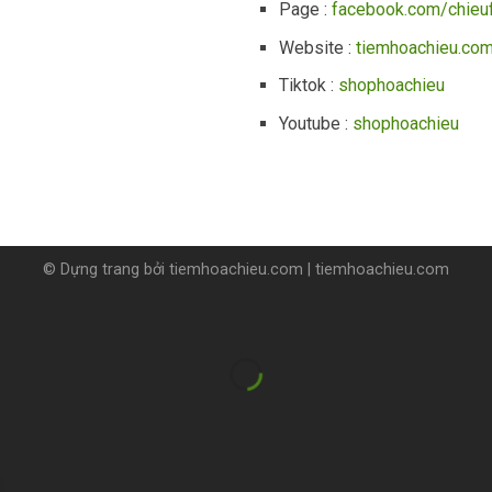
Page :
facebook.com/chieu
Website :
tiemhoachieu.co
Tiktok :
shophoachieu
Youtube :
shophoachieu
© Dựng trang bởi
tiemhoachieu.com
|
tiemhoachieu.com