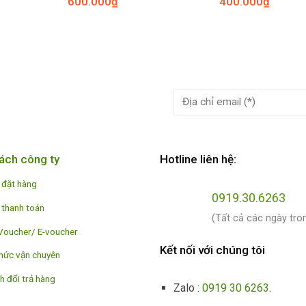
600.000
₫
400.000
₫
ách công ty
Hotline liên hệ:
 đặt hàng
0919.30.6263
 thanh toán
(Tất cả các ngày tro
Voucher/ E-voucher
Kết nối với chúng tôi
hức vận chuyên
h đổi trả hàng
Zalo :
0919 30 6263
.