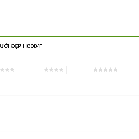
 CƯỚI ĐẸP HCD04”
4 trên 5 sao
5 trên 5 sao