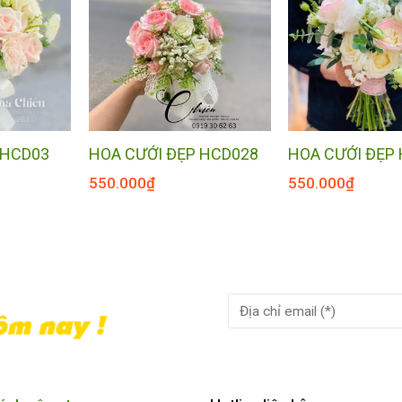
 HCD03
HOA CƯỚI ĐẸP HCD028
HOA CƯỚI ĐẸP
550.000
₫
550.000
₫