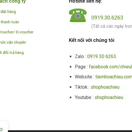
ách công ty
Hotline liên hệ:
 đặt hàng
0919.30.6263
 thanh toán
(Tất cả các ngày tro
Voucher/ E-voucher
Kết nối với chúng tôi
hức vận chuyên
h đổi trả hàng
Zalo :
0919 30 6263
.
Page :
facebook.com/chieu
Website :
tiemhoachieu.co
Tiktok :
shophoachieu
Youtube :
shophoachieu
🌻