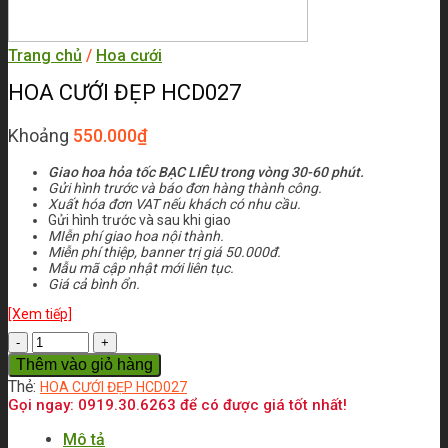
Trang chủ
/
Hoa cưới
HOA CƯỚI ĐẸP HCD027
Khoảng
550.000
₫
Giao hoa hỏa tốc BẠC LIÊU trong vòng 30-60 phút.
Gửi hình trước và báo đơn hàng thành công.
Xuất hóa đơn VAT nếu khách có nhu cầu.
Gửi hình trước và sau khi giao
MIễn phí giao hoa nội thành.
Miễn phí thiệp, banner trị giá 50.000đ.
Mẫu mã cập nhật mới liên tục.
Giá cả bình ổn.
[Xem tiếp]
Số
lượng
Thêm vào giỏ hàng
Thẻ:
HOA CƯỚI ĐẸP HCD027
Gọi ngay: 0919.30.6263 để có được giá tốt nhất!
Mô tả