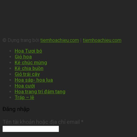
© Dựng trang bởi
tiemhoachieu.com
|
tiemhoachieu.com
Hoa Tươi bó
Giỏ hoa
Kệ chúc mừng
Kệ chia buồn
Giỏ trái cây
Hoa sáp- hoa lụa
Hoa cưới
Hoa trang trí đám tang
Tráp – lễ
Đăng nhập
Tên tài khoản hoặc địa chỉ email
*