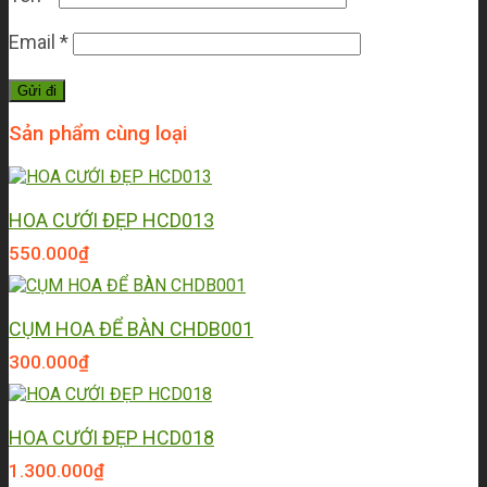
Email
*
Sản phẩm cùng loại
HOA CƯỚI ĐẸP HCD013
550.000
₫
CỤM HOA ĐỂ BÀN CHDB001
300.000
₫
HOA CƯỚI ĐẸP HCD018
1.300.000
₫