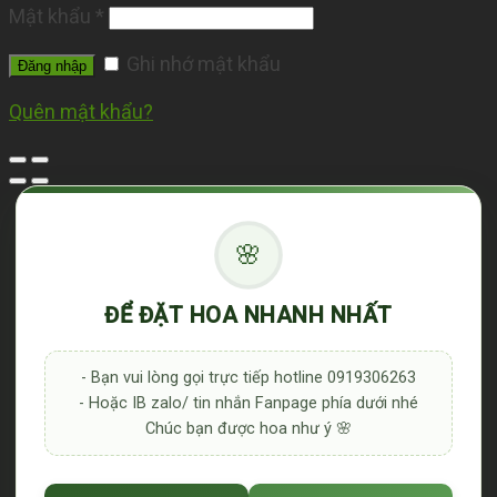
Mật khẩu
*
Ghi nhớ mật khẩu
Đăng nhập
Quên mật khẩu?
🌸
ĐỂ ĐẶT HOA NHANH NHẤT
- Bạn vui lòng gọi trực tiếp hotline 0919306263
- Hoặc IB zalo/ tin nhắn Fanpage phía dưới nhé
Chúc bạn được hoa như ý 🌸