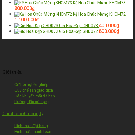
Kệ Hoa Chúc Mừng KHCM73
800.000
₫
Kệ Hoa Chúc Mừng KHCM72
1.100.000
₫
400.000
₫
Giỏ Hoa Đẹp GHD073
800.000
₫
Giỏ Hoa Đẹp GHD072
Giới thiệu
Cơ hội nghề nghiệp
Quy chế sàn giao dịch
Các khuyến mãi đã bán
Hướng dẫn sử dụng
Chính sách công ty
Hình thức đặt hàng
Hình thức thanh toán