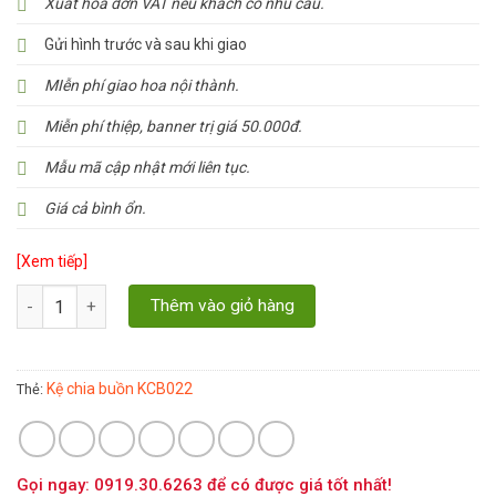
Xuất hóa đơn VAT nếu khách có nhu cầu.
Gửi hình trước và sau khi giao
MIễn phí giao hoa nội thành.
Miễn phí thiệp, banner trị giá 50.000đ.
Mẫu mã cập nhật mới liên tục.
Giá cả bình ổn.
[Xem tiếp]
Số lượng
Thêm vào giỏ hàng
Kệ chia buồn KCB022
Thẻ:
Gọi ngay: 0919.30.6263 để có được giá tốt nhất!