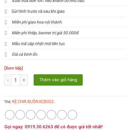
Xuất hóa đơn VAT nếu khách có nhu cầu.
Gửi hình trước và sau khi giao
MIễn phí giao hoa nội thành.
Miễn phí thiệp, banner trị giá 50.000đ.
Mẫu mã cập nhật mới liên tục.
Giá cả bình ổn.
[Xem tiếp]
Số lượng
Thêm vào giỏ hàng
KỆ CHIA BUỒN KCB052
Thẻ:
Gọi ngay: 0919.30.6263 để có được giá tốt nhất!