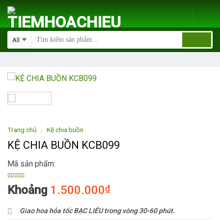
Skip
to
content
Trang chủ
Kệ chia buồn
/
KỆ CHIA BUỒN KCB099
Mã sản phẩm:
5.00
1
trên 5
Khoảng
1.500.000
₫
dựa trên
đánh giá
Giao hoa hỏa tốc BẠC LIÊU trong vòng 30-60 phút.