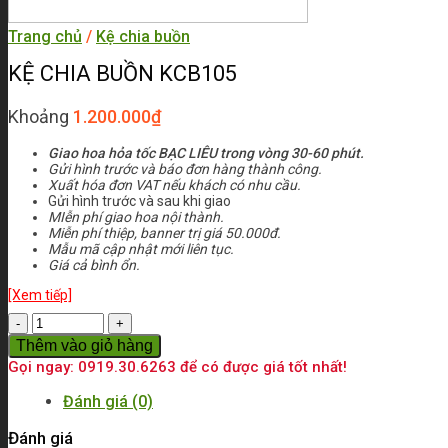
Trang chủ
/
Kệ chia buồn
KỆ CHIA BUỒN KCB105
Khoảng
1.200.000
₫
Giao hoa hỏa tốc BẠC LIÊU trong vòng 30-60 phút.
Gửi hình trước và báo đơn hàng thành công.
Xuất hóa đơn VAT nếu khách có nhu cầu.
Gửi hình trước và sau khi giao
MIễn phí giao hoa nội thành.
Miễn phí thiệp, banner trị giá 50.000đ.
Mẫu mã cập nhật mới liên tục.
Giá cả bình ổn.
[Xem tiếp]
Số
lượng
Thêm vào giỏ hàng
Gọi ngay: 0919.30.6263 để có được giá tốt nhất!
Đánh giá (0)
Đánh giá