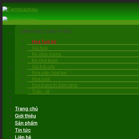
Skip
to
content
DANH MỤC SẢN PHẨM
Hoa Tươi bó
Giỏ hoa
Kệ chúc mừng
Kệ chia buồn
Giỏ trái cây
BẠC LIÊU
Hoa sáp- hoa lụa
06:00 - 22:00
Hoa cưới
0919.30.6263
Hoa trang trí đám tang
Tráp – lễ
Trang chủ
Giới thiệu
Sản phẩm
Tin tức
Liên hệ