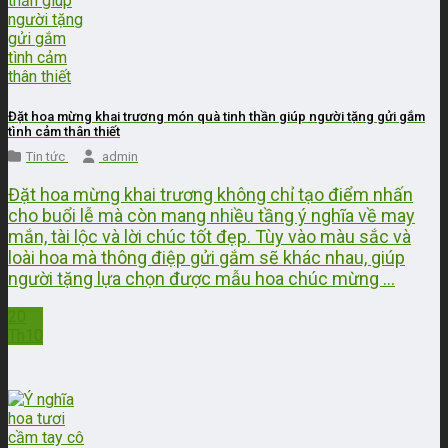
Đặt hoa mừng khai trương món quà tinh thần giúp người tặng gửi gắm
tình cảm thân thiết
Tin tức
admin
Đặt hoa mừng khai trương không chỉ tạo điểm nhấn
cho buổi lễ mà còn mang nhiều tầng ý nghĩa về may
mắn, tài lộc và lời chúc tốt đẹp. Tùy vào màu sắc và
loài hoa mà thông điệp gửi gắm sẽ khác nhau, giúp
người tặng lựa chọn được mẫu hoa chúc mừng ...
20
Th10