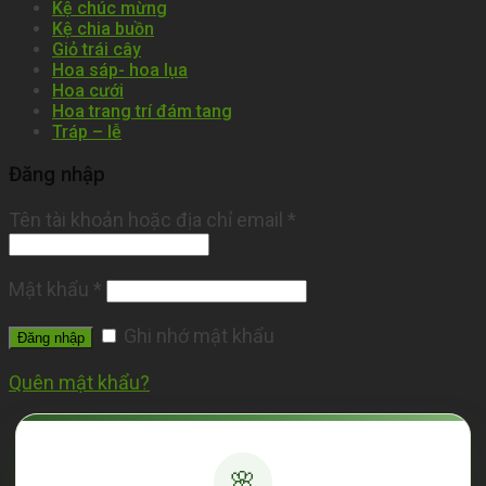
Kệ chúc mừng
Kệ chia buồn
Giỏ trái cây
Hoa sáp- hoa lụa
Hoa cưới
Hoa trang trí đám tang
Tráp – lễ
Đăng nhập
Tên tài khoản hoặc địa chỉ email
*
Mật khẩu
*
Ghi nhớ mật khẩu
Đăng nhập
Quên mật khẩu?
🌸