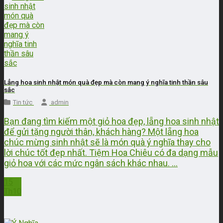
Lẳng hoa sinh nhật món quà đẹp mà còn mang ý nghĩa tinh thần sâu
sắc
Tin tức
admin
Bạn đang tìm kiếm một giỏ hoa đẹp, lẵng hoa sinh nhật
để gửi tặng người thân, khách hàng? Một lẵng hoa
chúc mừng sinh nhật sẽ là món quà ý nghĩa thay cho
lời chúc tốt đẹp nhất. Tiệm Hoa Chiêu có đa dạng mẫu
giỏ hoa với các mức ngân sách khác nhau. ...
15
Th10