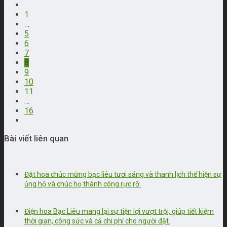
1
…
5
6
7
8
9
10
11
…
16
Bài viết liên quan
Đặt hoa chúc mừng bạc liêu tươi sáng và thanh lịch thể hiện sự
ủng hộ và chúc họ thành công rực rỡ.
Điện hoa Bạc Liêu mang lại sự tiện lợi vượt trội, giúp tiết kiệm
thời gian, công sức và cả chi phí cho người đặt.