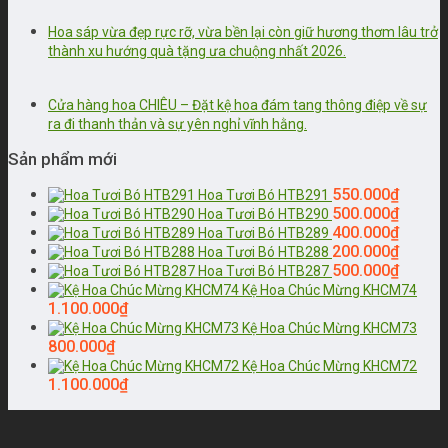
Hoa sáp vừa đẹp rực rỡ, vừa bền lại còn giữ hương thơm lâu trở
thành xu hướng quà tặng ưa chuộng nhất 2026.
Cửa hàng hoa CHIÊU – Đặt kệ hoa đám tang thông điệp về sự
ra đi thanh thản và sự yên nghỉ vĩnh hằng.
Sản phẩm mới
550.000
₫
Hoa Tươi Bó HTB291
500.000
₫
Hoa Tươi Bó HTB290
400.000
₫
Hoa Tươi Bó HTB289
200.000
₫
Hoa Tươi Bó HTB288
500.000
₫
Hoa Tươi Bó HTB287
Kệ Hoa Chúc Mừng KHCM74
1.100.000
₫
Kệ Hoa Chúc Mừng KHCM73
800.000
₫
Kệ Hoa Chúc Mừng KHCM72
1.100.000
₫