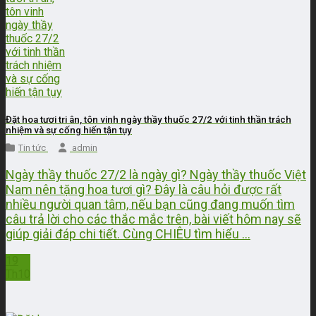
Đặt hoa tươi tri ân, tôn vinh ngày thầy thuốc 27/2 với tinh thần trách
nhiệm và sự cống hiến tận tụy
Tin tức
admin
Ngày thầy thuốc 27/2 là ngày gì? Ngày thầy thuốc Việt
Nam nên tặng hoa tươi gì? Đây là câu hỏi được rất
nhiều người quan tâm, nếu bạn cũng đang muốn tìm
câu trả lời cho các thắc mắc trên, bài viết hôm nay sẽ
giúp giải đáp chi tiết. Cùng CHIÊU tìm hiểu ...
19
Th10