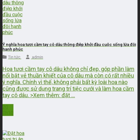
Ý nghĩa hoa tươi cầm tay cô dâu thông điệp khởi đầu cuộc sống lứa đôi
hạnh phúc
Tin tức
admin
Hoa tươi cầm tay cô dâu không chỉ đẹp, góp phần làm
nổi bật vẻ thuần khiết của cô dâu mà còn có rất nhiều
ý nghĩa. Chính vì thế, không phải bất kỳ loài hoa nào
cũng được sử dụng trang trí tiệc cưới và làm hoa cầm
tay cô dâu. >Xem thêm: đặt ...
20
Th10