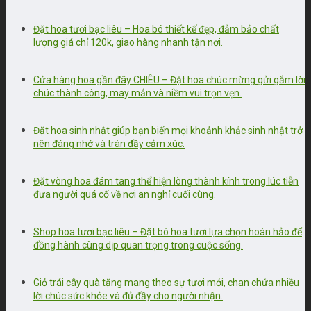
Đặt hoa tươi bạc liêu – Hoa bó thiết kế đẹp, đảm bảo chất
lượng giá chỉ 120k, giao hàng nhanh tận nơi.
Cửa hàng hoa gần đây CHIÊU – Đặt hoa chúc mừng gửi gắm lời
chúc thành công, may mắn và niềm vui trọn vẹn.
Đặt hoa sinh nhật giúp bạn biến mọi khoảnh khắc sinh nhật trở
nên đáng nhớ và tràn đầy cảm xúc.
Đặt vòng hoa đám tang thể hiện lòng thành kính trong lúc tiễn
đưa người quá cố về nơi an nghỉ cuối cùng.
Shop hoa tươi bạc liêu – Đặt bó hoa tươi lựa chọn hoàn hảo để
đồng hành cùng dịp quan trọng trong cuộc sống.
Giỏ trái cây quà tặng mang theo sự tươi mới, chan chứa nhiều
lời chúc sức khỏe và đủ đầy cho người nhận.