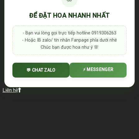
ĐỂ ĐẶT HOA NHANH NHẤT
- Bạn vui lòng gọi trực tiếp hotline 0919306263
- Hoặc IB zalo/ tin nhắn Fanpage phía dưới nhé
Chúc bạn được hoa như ý 🌸
⚡ MESSENGER
💬 CHAT ZALO
Liên hệ