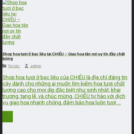
Shop hoa tươi ở bạc liêu tại CHIÊU – Giao hoa tận nơi uy tín đầy chất
lượng
Tin tức
admin
Shop hoa tươi ở bạc liêu của CHIÊU là địa chỉ đáng tin
cậy dành cho những ai muốn tìm kiếm hoa tươi chất
lượng cao cho mọi dịp đặc biệt như sinh nhật, khai
trương, tang lễ, và chúc mừng. CHIÊU tự hào với dịch
vụ giao hoa nhanh chóng, đảm bảo hoa luôn tươi ...
13
Th10