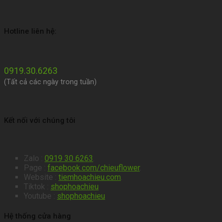
Hotline liên hệ:
0919.30.6263
(Tất cả các ngày trong tuần)
Kết nối với chúng tôi
Zalo :
0919 30 6263
.
Page :
facebook.com/chieuflower
.
Website :
tiemhoachieu.com
.
Tiktok :
shophoachieu
Youtube :
shophoachieu
Hệ thống cửa hàng