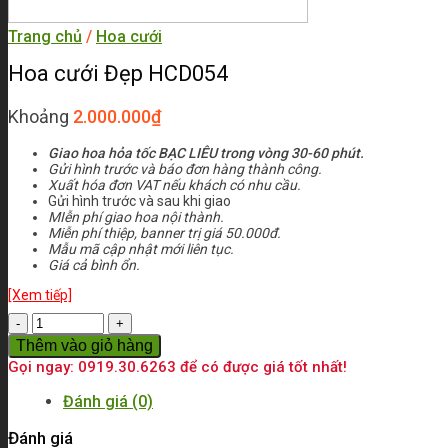
Trang chủ
/
Hoa cưới
Hoa cưới Đẹp HCD054
Khoảng
2.000.000
₫
Giao hoa hỏa tốc BẠC LIÊU trong vòng 30-60 phút.
Gửi hình trước và báo đơn hàng thành công.
Xuất hóa đơn VAT nếu khách có nhu cầu.
Gửi hình trước và sau khi giao
MIễn phí giao hoa nội thành.
Miễn phí thiệp, banner trị giá 50.000đ.
Mẫu mã cập nhật mới liên tục.
Giá cả bình ổn.
[Xem tiếp]
Số
lượng
Thêm vào giỏ hàng
Gọi ngay: 0919.30.6263 để có được giá tốt nhất!
Đánh giá (0)
Đánh giá