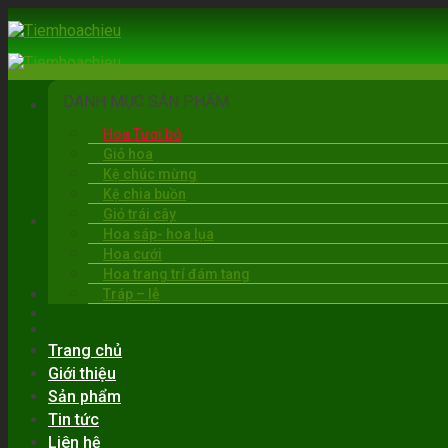
Skip
to
content
DANH MỤC SẢN PHẨM
Hoa Tươi bó
Giỏ hoa
Kệ chúc mừng
Kệ chia buồn
Giỏ trái cây
BẠC LIÊU
Hoa sáp- hoa lụa
06:00 - 22:00
Hoa cưới
0919.30.6263
Hoa trang trí đám tang
Tráp – lễ
Trang chủ
Giới thiệu
Sản phẩm
Tin tức
Liên hệ